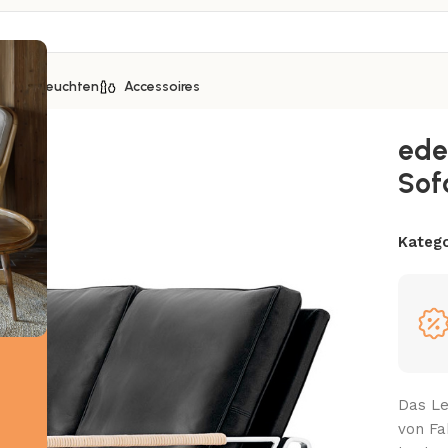
ice
Leuchten
Accessoires
fa von Fabricius & Kastholm
ede
Sof
Katego
Das Le
von Fa