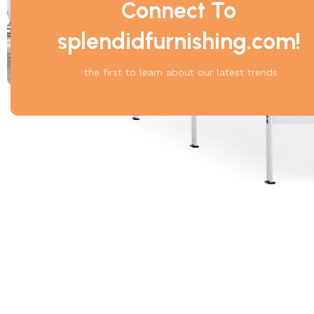
Connect To
splendidfurnishing.com!
the first to learn about our latest trends