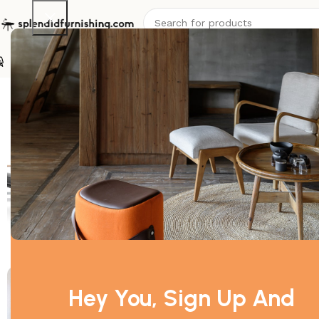
Stühle
Sessel
Sofas
Tische
Betten
Garten
Off
Start
Sofas
2-Sitzer Sofas
edersofa FK 6720 – 2-Sitzer So
-20%
Hey You, Sign Up And