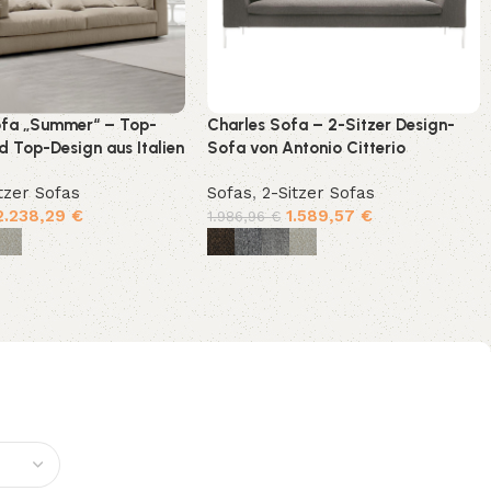
ofa „Summer“ – Top-
Charles Sofa – 2-Sitzer Design-
d Top-Design aus Italien
Sofa von Antonio Citterio
tzer Sofas
Sofas
,
2-Sitzer Sofas
2.238,29
€
1.589,57
€
1.986,96
€
g wählen
Ausführung wählen