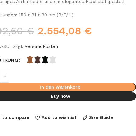
rtiges Anilin-Leder und ein elegantes Flachstahlgestell.
ungen: 150 x 81 x 80 cm (B/T/H)
192,60
€
2.554,08
€
wSt. | zzgl.
Versandkosten
ÜHRUNG
In den Warenkorb
Buy now
 to compare
Add to wishlist
Size Guide