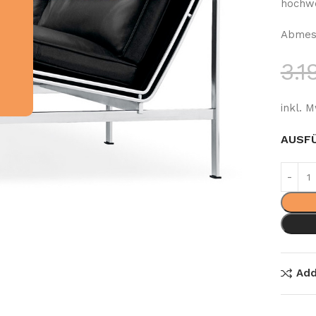
hochwe
Abmess
3.
inkl. M
AUSF
Add