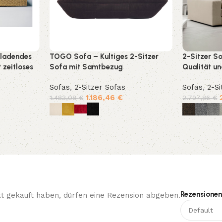
nladendes
TOGO Sofa – Kultiges 2-Sitzer
2-Sitzer S
 zeitloses
Sofa mit Samtbezug
Qualität un
Sofas
,
2-Sitzer Sofas
Sofas
,
2-Si
1.186,46
€
1.483,08
€
2.797,86
€
Ausführung wählen
Ausführun
Rezensionen
t gekauft haben, dürfen eine Rezension abgeben.