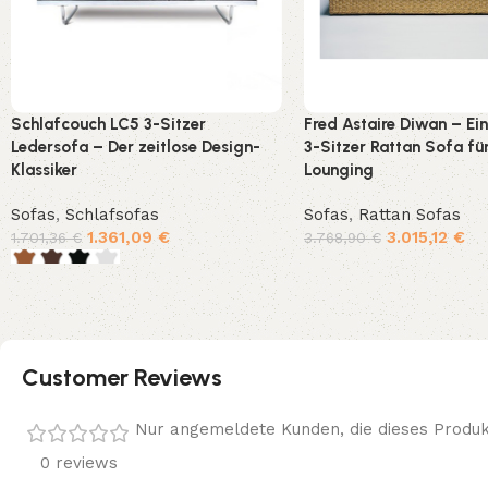
Schlafcouch LC5 3-Sitzer
Fred Astaire Diwan – Ei
Ledersofa – Der zeitlose Design-
3-Sitzer Rattan Sofa für
Klassiker
Lounging
Sofas
,
Schlafsofas
Sofas
,
Rattan Sofas
1.361,09
€
3.015,12
€
1.701,36
€
3.768,90
€
In den Warenkorb
Ausführung wählen
Customer Reviews
Nur angemeldete Kunden, die dieses Produk
0 reviews