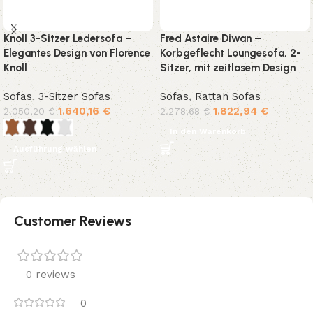
Knoll 3-Sitzer Ledersofa –
Fred Astaire Diwan –
Elegantes Design von Florence
Korbgeflecht Loungesofa, 2-
Knoll
Sitzer, mit zeitlosem Design
Sofas
,
3-Sitzer Sofas
Sofas
,
Rattan Sofas
1.640,16
€
1.822,94
€
2.050,20
€
2.278,68
€
In den Warenkorb
Ausführung wählen
Customer Reviews
0 reviews
0