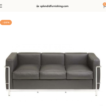
0
Start
Sofas
3-Sitzer Sofas
-20%