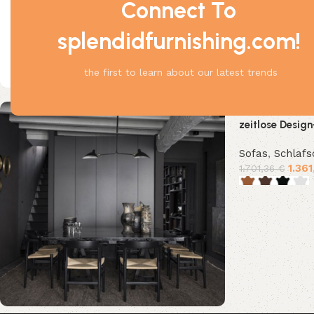
Connect To
Anilin-Leder darkbrown
1
splendidfurnishing.com!
Anilin-Leder schwarz
1
Anilin-Leder weiss
1
the first to learn about our latest trends
Schlafcouch LC
zeitlose Design
Sofas
,
Schlafs
1.36
1.701,36
€
Ausführung wä