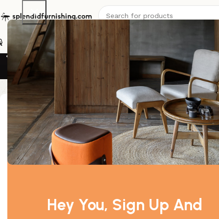
Schlafsofa
Stühle
Sessel
Sofas
Tische
Betten
Garten
Off
Einzelnes Erg
Filter By Price
-20%
Preis:
1.360 €
—
1.370 €
Filter
Design / Farbe
Hey You, Sign Up And
Anilin-Leder cognac
1