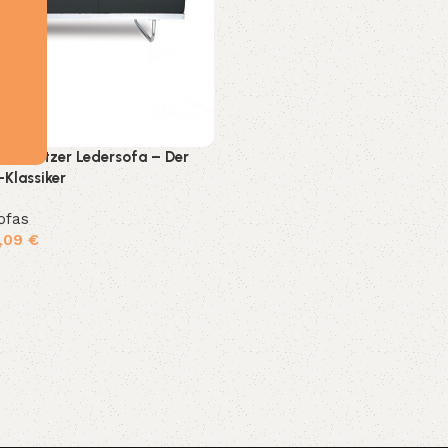
5 3-Sitzer Ledersofa – Der
-Klassiker
ofas
1,09
€
hlen