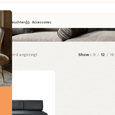
s
ice
Leuchten
Accessoires
ebnis wird angezeigt
Show
9
12
18