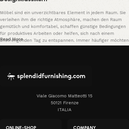
Möbel sind ein unverzichtbares Element in jedem Raum. Sie
verleihen ihm die richtige Atmosphäre, machen den Raum
gemütlich und komfortabel, schaffen günstige Bedingungen
für produktives Arbeiten oder helfen, sich nach einem
Read More
anstrengenden Tag zu entspannen. Immer häufiger möchten
Kunden eine Bestellung in einem Online-Shop aufgeben, wo
sie sich in ihrer Freizeit bequem vor den Computer setzen
können, die Möbel in den Fotos betrachten und die
gewünschten Designklassiker in aller Ruhe kaufen können.
Unser Online-Shop bietet eine umfangreiche Auswahl an
Designklassikern, sowohl für den privaten Wohnbereich als
auch für Büros.
Viale Giacomo Matteotti 15
Die Herstellung von Designklassikern ist eine
50121 Firenze
moderne Form der Kunst
ITALIA
Die Hersteller von Designklassikern, ebenso wie Hersteller
ONLINE-SHOP
COMPANY