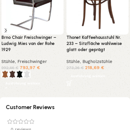
Brno Chair Freischwinger –
Thonet Kaffeehausstuhl Nr.
Ludwig Mies van der Rohe
233 – Sitzfläche wahlweise
1929
glatt oder geprägt
Stühle
,
Freischwinger
Stühle
,
Bugholzstühle
793,97
€
218,69
€
992,46
€
273,36
€
Ausführung wählen
Ausführung wählen
Customer Reviews
0 reviews