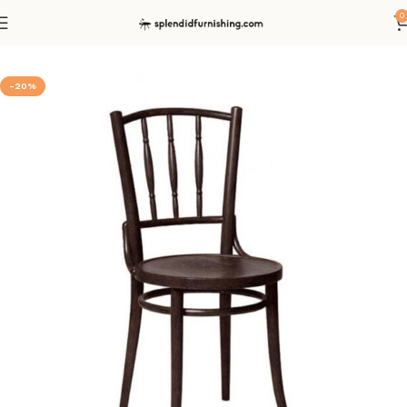
0
Start
Stühle
Bugholzstühle
-20%