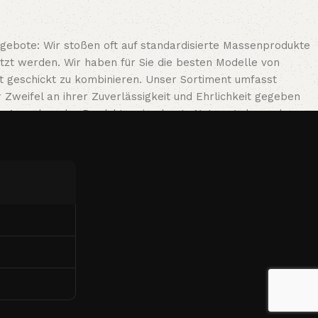
gebote: Wir stoßen oft auf standardisierte Massenprodukte
tzt werden. Wir haben für Sie die besten Modelle von
kt geschickt zu kombinieren. Unser Sortiment umfasst
weifel an ihrer Zuverlässigkeit und Ehrlichkeit gegeben
es Aussehen der Produkte, eine lange Nutzungsdauer der