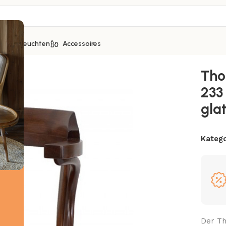
ice
Leuchten
Accessoires
 – Sitzfläche wahlweise glatt oder geprägt
Tho
233
gla
Katego
Der Th