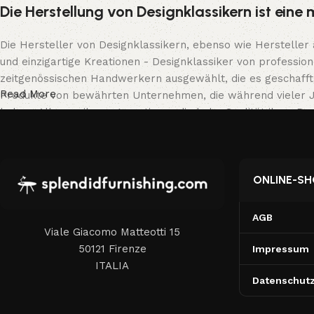
Die Herstellung von Designklassikern ist ein
Die Hersteller von Designklassikern, ebenso wie Hersteller
und einzigartige Kreationen - Designklassiker von professi
zeitgenössischen Handwerkern ausgewählt, die es geschafft 
Read More
Produkte von bewährten Unternehmen, die während vieler Jah
haben. Alle von ihnen garantieren die hohe Qualität ihrer 
Möbel sowie Sicherheit.
ONLINE-SH
AGB
Viale Giacomo Matteotti 15
50121 Firenze
Impressum
ITALIA
Datenschutz