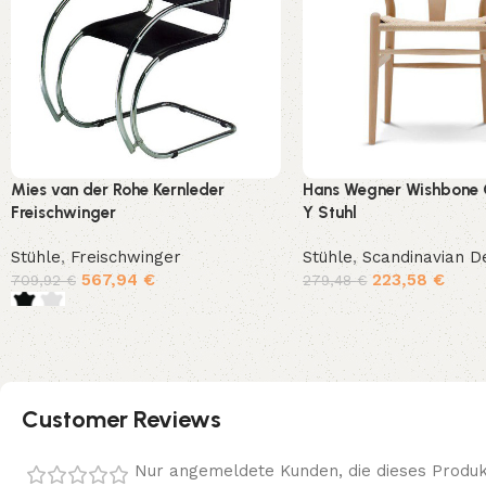
Mies van der Rohe Kernleder
Hans Wegner Wishbone 
Freischwinger
Y Stuhl
Stühle
,
Freischwinger
Stühle
,
Scandinavian D
567,94
€
223,58
€
709,92
€
279,48
€
In den Warenkorb
Ausführung wählen
Customer Reviews
Nur angemeldete Kunden, die dieses Produk