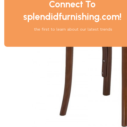
Connect To
splendidfurnishing.com!
the first to learn about our latest trends