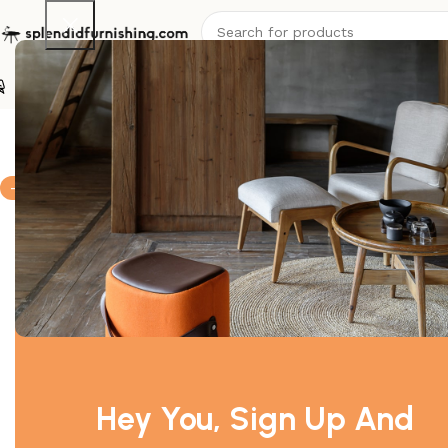
Stühle
Sessel
Sofas
Tische
Betten
Garten
Off
Start
Stühle
Bugholzstühle
Thonet Kaffeehausstuhl Nr. 233
-20%
Hey You, Sign Up And