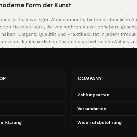
e moderne Form der Kunst
 anderer hochwertiger Wohnelemente, bieten erstaunliche An
onellen Handwerkern, die von wahren Kunstliebhabern geschä
haben, Eleganz, Qualität und Praktikabilität in jedem Produ
re der kontinuierlichen Zusammenarbeit keinen Anlass zur Z
Produkte, ausgezeichnete Betriebseigenschaften, ansprechend
OP
COMPANY
Zahlungsarten
Versandarten
erklärung
Widerrufsbelehrung