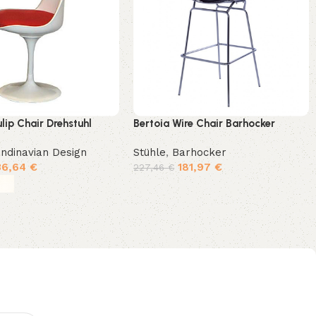
lip Chair Drehstuhl
Bertoia Wire Chair Barhocker
ndinavian Design
Stühle
,
Barhocker
36,64
€
181,97
€
227,46
€
In den Warenkorb
g wählen