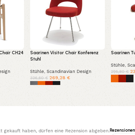
Chair CH24
Saarinen Visitor Chair Konferenz
Saarinen Tu
Stuhl
Stühle
,
Sca
esign
Stühle
,
Scandinavian Design
2
295,80
€
269,28
€
336,60
€
Ausführun
Ausführung wählen
Rezensionen
t gekauft haben, dürfen eine Rezension abgeben.