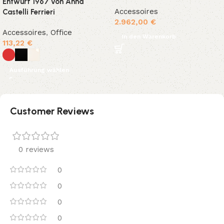
Entwurf 1967 von Anna
Accessoires
Castelli Ferrieri
2.962,00
€
Accessoires
,
Office
In den Warenkorb
113,22
€
Ausführung wählen
Customer Reviews
0 reviews
0
0
0
0