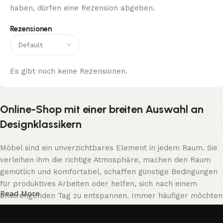
haben, dürfen eine Rezension abgeben.
Rezensionen
Es gibt noch keine Rezensionen.
Online-Shop mit einer breiten Auswahl an
Designklassikern
Möbel sind ein unverzichtbares Element in jedem Raum. Sie
verleihen ihm die richtige Atmosphäre, machen den Raum
gemütlich und komfortabel, schaffen günstige Bedingungen
für produktives Arbeiten oder helfen, sich nach einem
Read More
anstrengenden Tag zu entspannen. Immer häufiger möchten
Kunden eine Bestellung in einem Online-Shop aufgeben, wo
sie sich in ihrer Freizeit bequem vor den Computer setzen