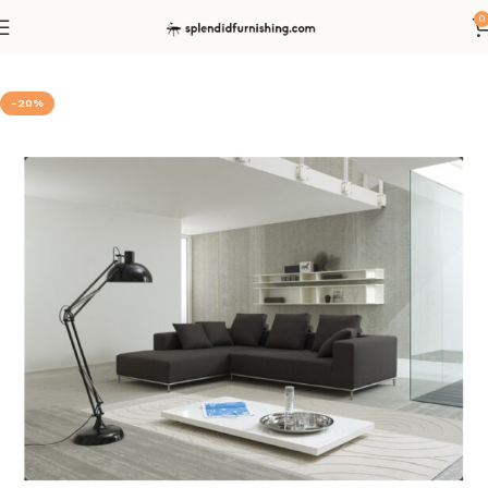
0
Start
Sofas
Ecksofas
-20%