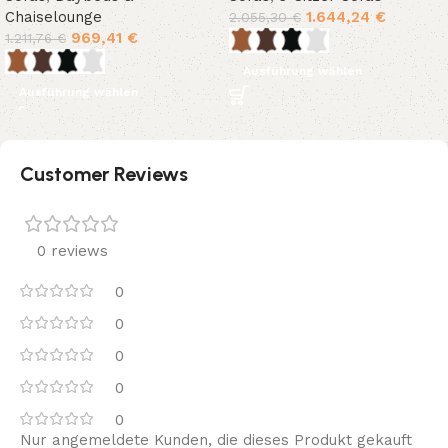
Chaiselounge
1.644,24
€
2.055,30
€
969,41
€
1.211,76
€
Ausführung wählen
Ausführung wählen
Customer Reviews
0 reviews
0
0
0
0
0
Nur angemeldete Kunden, die dieses Produkt gekauft