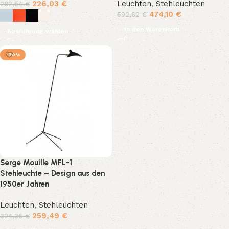
226,03
€
Leuchten
,
Stehleuchten
282,54
€
474,10
€
592,62
€
In den Warenkorb
Ausführung wählen
-20%
Serge Mouille MFL-1
Stehleuchte – Design aus den
1950er Jahren
Leuchten
,
Stehleuchten
259,49
€
324,36
€