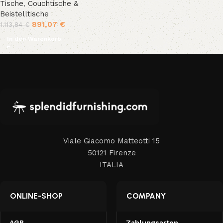
Tische
,
Couchtische &
Beistelltische
891,07
€
1.113,84
€
In den Warenkorb
Viale Giacomo Matteotti 15
50121 Firenze
ITALIA
ONLINE-SHOP
COMPANY
AGB
Zahlungsarten