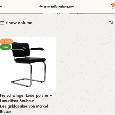
S64 Leder schwarz
0
Show column
-20%
NEW
Freischwinger Lederpolster –
Luxuriöser Bauhaus-
Designklassiker von Marcel
Breuer