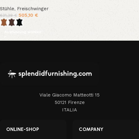
Stühle
,
Freischwinger
505,10
€
631,38
€
Ausführung wählen
Viale Giacomo Matteotti 15
50121 Firenze
ITALIA
ONLINE-SHOP
COMPANY