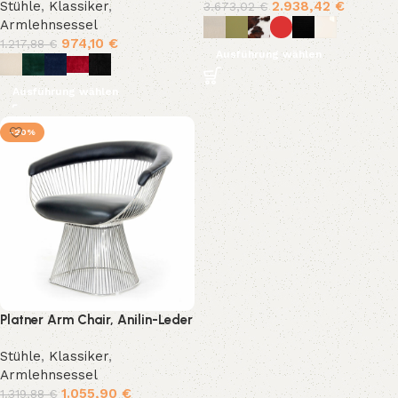
Stühle
,
Klassiker
,
2.938,42
€
3.673,02
€
Armlehnsessel
974,10
€
1.217,88
€
Ausführung wählen
Ausführung wählen
-20%
Platner Arm Chair, Anilin-Leder
Stühle
,
Klassiker
,
Armlehnsessel
1.055,90
€
1.319,88
€