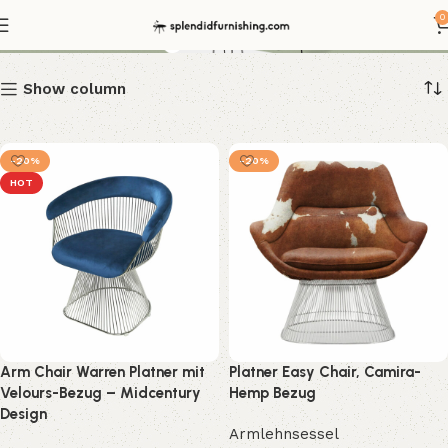
Retro Design
0
Show column
-20%
-20%
HOT
Arm Chair Warren Platner mit
Platner Easy Chair, Camira-
Velours-Bezug – Midcentury
Hemp Bezug
Design
Armlehnsessel