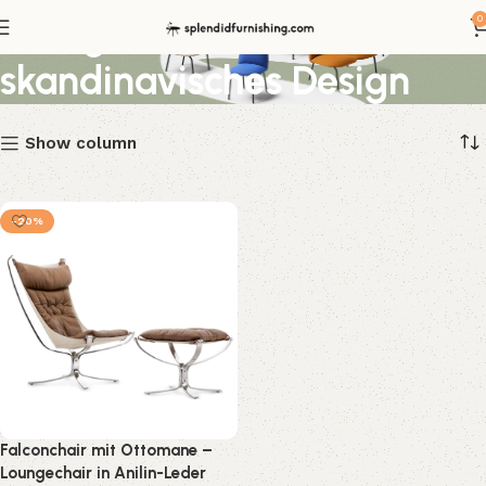
Loungechair
0
skandinavisches Design
Show column
-20%
Falconchair mit Ottomane –
Loungechair in Anilin-Leder