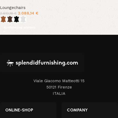
Loungechairs
2.088,14
€
2.610,18
€
Ausführung wählen
Viale Giacomo Matteotti 15
50121 Firenze
ITALIA
ONLINE-SHOP
COMPANY