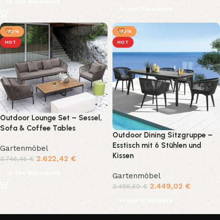
In den Warenkorb
In den Warenkorb
-30%
-30%
HOT
HOT
Outdoor Lounge Set – Sessel,
Sofa & Coffee Tables
Outdoor Dining Sitzgruppe –
Esstisch mit 6 Stühlen und
Gartenmöbel
Kissen
2.622,42
€
3.746,46
€
In den Warenkorb
Gartenmöbel
2.449,02
€
3.498,60
€
In den Warenkorb