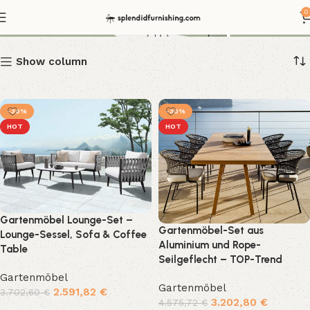
Gartenmöbel Alu Rope
0
Show column
-30%
-30%
HOT
HOT
Gartenmöbel Lounge-Set –
Gartenmöbel-Set aus
Lounge-Sessel, Sofa & Coffee
Aluminium und Rope-
Table
Seilgeflecht – TOP-Trend
Gartenmöbel
Gartenmöbel
2.591,82
€
3.702,60
€
3.202,80
€
4.575,72
€