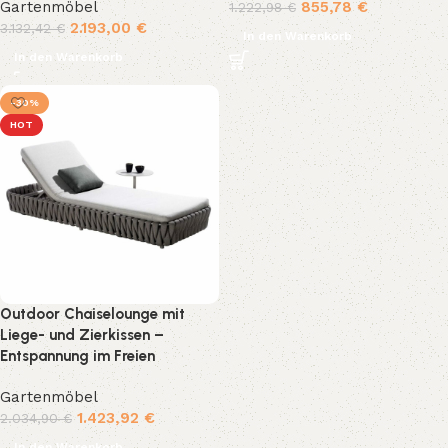
Gartenmöbel
855,78
€
1.222,98
€
2.193,00
€
3.132,42
€
In den Warenkorb
In den Warenkorb
-30%
HOT
Outdoor Chaiselounge mit
Liege- und Zierkissen –
Entspannung im Freien
Gartenmöbel
1.423,92
€
2.034,90
€
In den Warenkorb