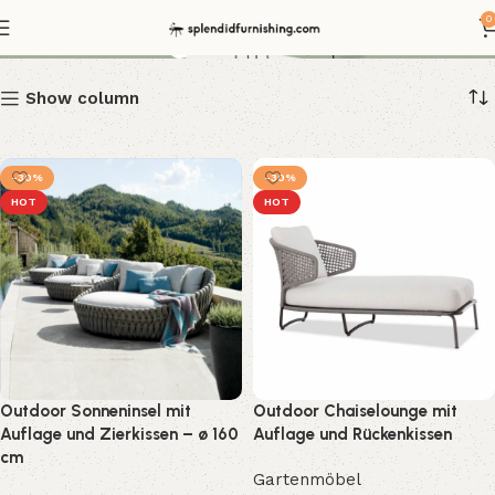
Gartenliege
0
Show column
-30%
-30%
HOT
HOT
Outdoor Sonneninsel mit
Outdoor Chaiselounge mit
Auflage und Zierkissen – ø 160
Auflage und Rückenkissen
cm
Gartenmöbel