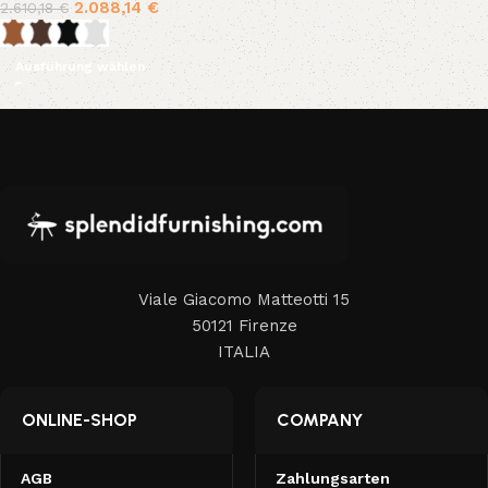
2.088,14
€
2.610,18
€
Ausführung wählen
Viale Giacomo Matteotti 15
50121 Firenze
ITALIA
ONLINE-SHOP
COMPANY
AGB
Zahlungsarten