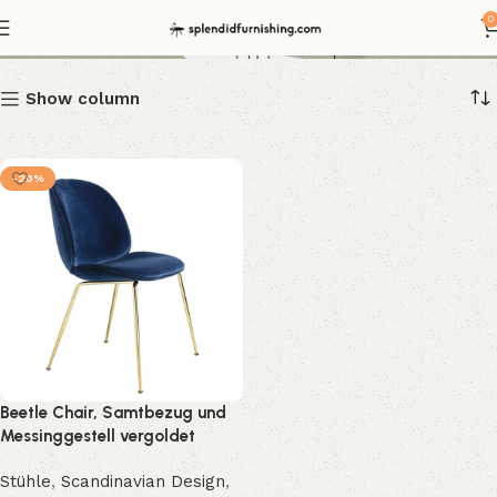
Beetle Chair Samt
0
Show column
-20%
Beetle Chair, Samtbezug und
Messinggestell vergoldet
Stühle
,
Scandinavian Design
,