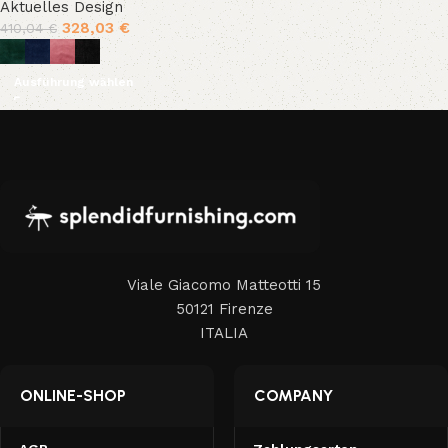
Aktuelles Design
328,03
€
410,04
€
Ausführung wählen
Viale Giacomo Matteotti 15
50121 Firenze
ITALIA
ONLINE-SHOP
COMPANY