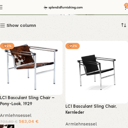
basculant sling chair
0
Show column
-20%
-20%
LC1 Basculant Sling Chair –
Pony-Look, 1929
LC1 Basculant Sling Chair,
Kernleder
Armlehnsessel
563,04
€
703,80
€
Armlehnsessel