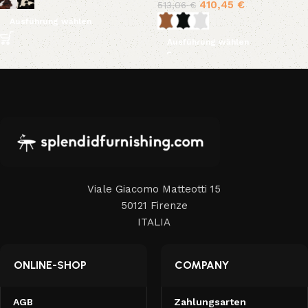
410,45
€
513,06
€
Ausführung wählen
Ausführung wählen
Viale Giacomo Matteotti 15
50121 Firenze
ITALIA
ONLINE-SHOP
COMPANY
AGB
Zahlungsarten