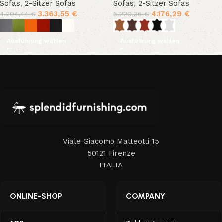
Sofas
,
2-Sitzer Sofas
Sofas
,
2-Sitzer Sofas
3.363,55
€
4.176,29
€
4.204,44
€
5.220,36
€
Ausführung wählen
Ausführung wählen
Viale Giacomo Matteotti 15
50121 Firenze
ITALIA
ONLINE-SHOP
COMPANY